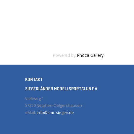
Powered by
Phoca Gallery
KONTAKT
SIEGERLÄNDER MODELLSPORTCLUB E.V.
Viehweg 1
57250 Netphen-Oelgershausen
eMail:
info@smc-siegen.de